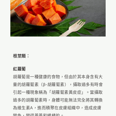
根莖類：
紅蘿蔔
胡蘿蔔是一種健康的食物，但由於其本身含有大
量的胡蘿蔔素（β-胡蘿蔔素），攝取過多有時會
引起一種現象稱為「胡蘿蔔素黃皮症」。當攝取
過多的胡蘿蔔素時，身體可能無法完全將其轉換
為維生素A，進而積聚在皮膚組織中，造成皮膚
變色，變得黃黃和橘橘的。