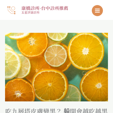
跳
康橋診所-台中診所推薦
至
五星評論診所
主
要
內
容
吃九層塔皮膚變黑？ 躲開會越吃越黑