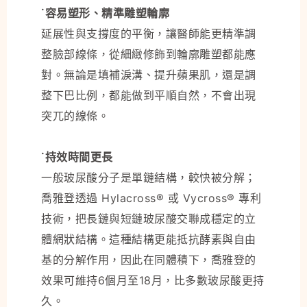
˙容易塑形、精準雕塑輪廓
延展性與支撐度的平衡，讓醫師能更精準調
整臉部線條，從細緻修飾到輪廓雕塑都能應
對。無論是填補淚溝、提升蘋果肌，還是調
整下巴比例，都能做到平順自然，不會出現
突兀的線條。
˙持效時間更長
一般玻尿酸分子是單鏈結構，較快被分解；
喬雅登透過 Hylacross® 或 Vycross® 專利
技術，把長鏈與短鏈玻尿酸交聯成穩定的立
體網狀結構。這種結構更能抵抗酵素與自由
基的分解作用，因此在同體積下，喬雅登的
效果可維持6個月至18月，比多數玻尿酸更持
久。