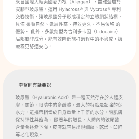
來自國際大廠美國愛力根（Allergan），喬雅登屬於
凝膠型玻尿酸，運用 Hylacross® 與 Vycross® 專利
交聯技術，讓玻尿酸分子形成穩定的立體網狀結構，
具備 柔順自然、延展性高、持效更久、不易位移 的
優勢。 此外，多數劑型內含利多卡因（Lidocaine）
局部麻醉成分，能有效降低施打過程中的不適感，讓
療程更舒適安心。
李醫師有話要說
玻尿酸（Hyaluronic Acid）是一種天然存在於人體皮
膚、關節、眼睛中的多醣體，最大的特點是超強的保
水力，能攜帶相當於自身重量上千倍的水分，讓肌膚
保持彈性與飽滿。 隨著年齡增長，人體內的玻尿酸
含量會逐漸下降，皮膚就容易出現細紋、乾燥、凹陷
等老化現象。