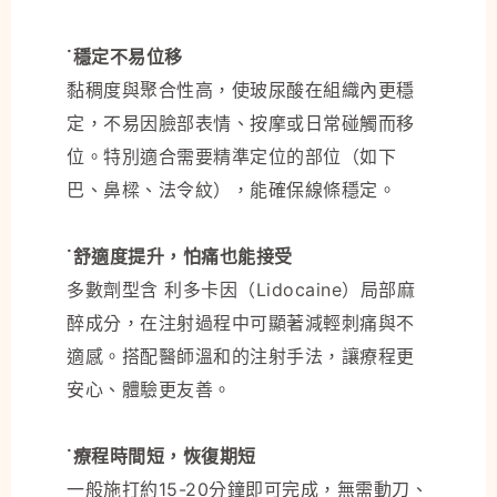
˙穩定不易位移
黏稠度與聚合性高，使玻尿酸在組織內更穩
定，不易因臉部表情、按摩或日常碰觸而移
位。特別適合需要精準定位的部位（如下
巴、鼻樑、法令紋），能確保線條穩定。
˙舒適度提升，怕痛也能接受
多數劑型含 利多卡因（Lidocaine）局部麻
醉成分，在注射過程中可顯著減輕刺痛與不
適感。搭配醫師溫和的注射手法，讓療程更
安心、體驗更友善。
˙療程時間短，恢復期短
一般施打約15-20分鐘即可完成，無需動刀、