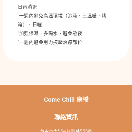
日內消退
˙一週內避免高溫環境（泡澡、三溫暖、烤
箱）、日曬
˙加強保濕，多喝水、避免熬夜
˙一週內避免用力按壓治療部位
Come Chill 康橋
聯絡資訊
台中市大里區祥興路555號