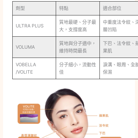
劑型
特點
適合部位
質地最硬、分子最
中重度法令紋、
ULTRA PLUS
大，支撐度高
層凹陷
質地與分子適中，
下巴、法令紋、
VOLUMA
維持時間最長
果肌
VOBELLA
分子細小，流動性
淚溝、眼周、全
/VOLITE
佳
保濕