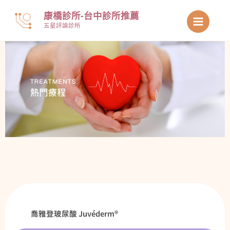
跳
康橋診所-台中診所推薦
至
五星評論診所
主
要
內
容
喬雅登玻尿酸 Juvéderm®