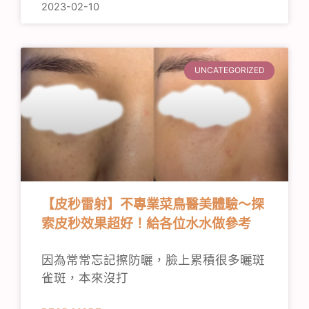
2023-02-10
UNCATEGORIZED
【皮秒雷射】不專業菜鳥醫美體驗～探
索皮秒效果超好！給各位水水做參考
因為常常忘記擦防曬，臉上累積很多曬斑
雀斑，本來沒打