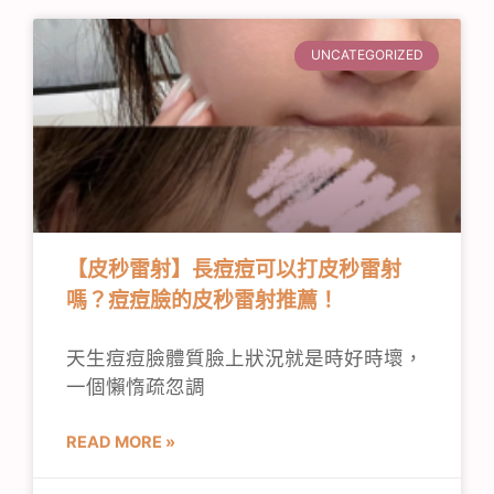
UNCATEGORIZED
【皮秒雷射】長痘痘可以打皮秒雷射
嗎？痘痘臉的皮秒雷射推薦！
天生痘痘臉體質臉上狀況就是時好時壞，
一個懶惰疏忽調
READ MORE »