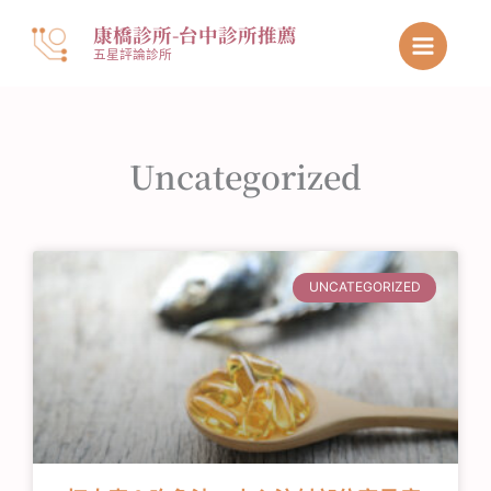
跳
康橋診所-台中診所推薦
至
五星評論診所
主
要
內
容
Uncategorized
頁
頁
頁
面
面
面
UNCATEGORIZED