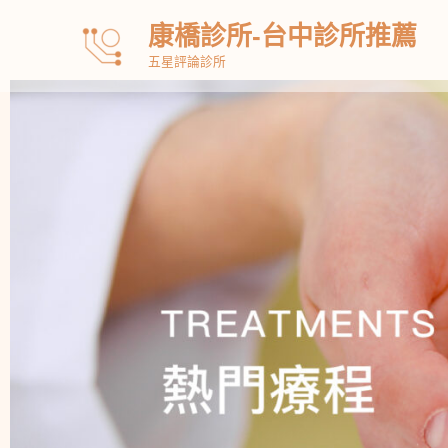
跳
康橋診所-台中診所推薦
至
五星評論診所
主
要
內
容