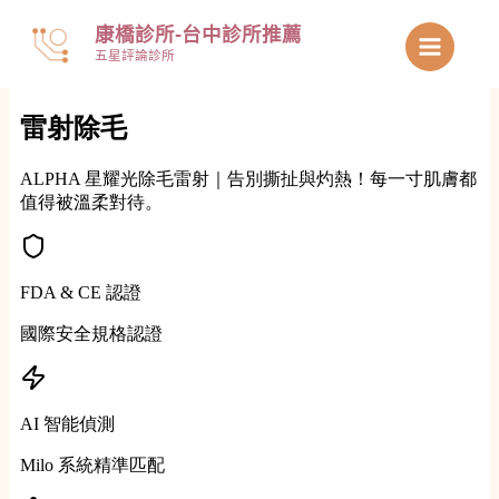
跳
康橋診所-台中診所推薦
至
五星評論診所
主
要
內
容