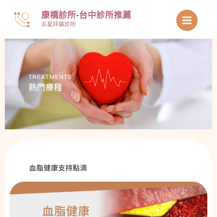
跳
康橋診所-台中診所推薦
至
五星評論診所
主
要
內
容
血脂健康支持點滴