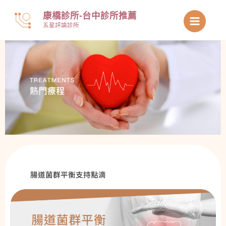
跳
康橋診所-台中診所推薦
至
五星評論診所
主
要
內
容
腸道菌群平衡支持點滴