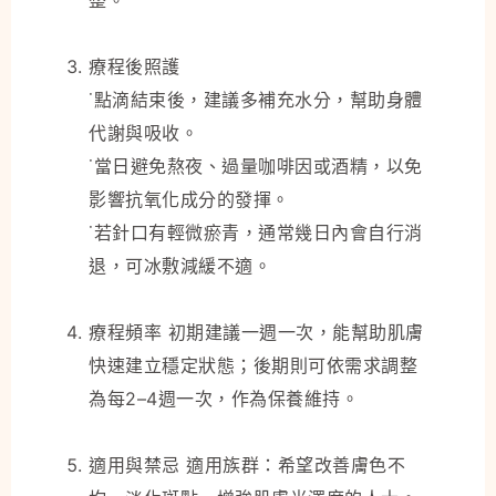
整。
療程後照護
˙點滴結束後，建議多補充水分，幫助身體
代謝與吸收。
˙當日避免熬夜、過量咖啡因或酒精，以免
影響抗氧化成分的發揮。
˙若針口有輕微瘀青，通常幾日內會自行消
退，可冰敷減緩不適。
療程頻率 初期建議一週一次，能幫助肌膚
快速建立穩定狀態；後期則可依需求調整
為每2–4週一次，作為保養維持。
適用與禁忌 適用族群：希望改善膚色不