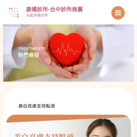
跳
康橋診所-台中診所推薦
至
五星評論診所
主
要
內
容
美白亮膚支持點滴