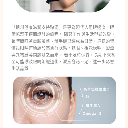
「眼部健康滋潤支持點滴」是專為現代人用眼過度、眼
睛乾澀不適而設計的療程。 隨著工作與生活型態改變，
長時間盯著電腦螢幕、滑手機已經成為日常，這樣的習
慣讓眼睛持續處於高負荷狀態，乾眼、視覺模糊、酸澀
與異物感等問題隨之而來。 若不及時保養，長期下來甚
至可能導致眼睛組織退化、淚液分泌不足，進一步影響
生活品質。