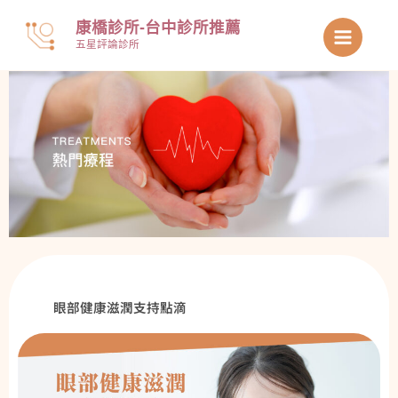
跳
康橋診所-台中診所推薦
至
五星評論診所
主
要
內
容
眼部健康滋潤支持點滴