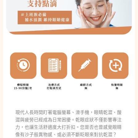
現代人長時間盯著電腦螢幕、滑手機，眼睛乾澀、酸
澀與疲勞已經成為日常困擾。乾眼症狀不僅影響專注
力，也讓生活舒適度大打折扣。您是否也曾感覺眼睛
像有沙子般異物感、或必須不斷眨眼來對抗乾澀？