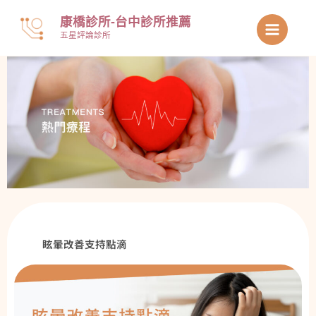
跳
康橋診所-台中診所推薦
至
五星評論診所
主
要
內
容
眩暈改善支持點滴