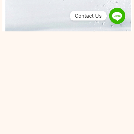
Contact Us
Come Chill 康橋
聯絡資訊
台中市大里區祥興路555號
0422807001
執行長申訴專線