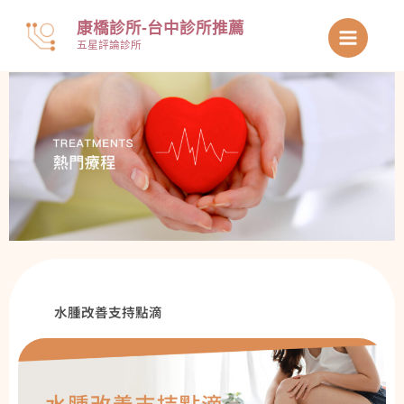
跳
康橋診所-台中診所推薦
至
五星評論診所
主
要
內
容
水腫改善支持點滴