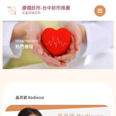
跳
康橋診所-台中診所推薦
至
五星評論診所
主
要
內
容
晶亮瓷 Radiesse