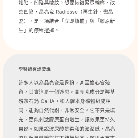
鬆弛、凹陷與皺紋。想要恢復緊緻輪廓、改
善凹陷，晶亮瓷 Radiesse（再生針、微晶
瓷），是一項結合「立即填補」與「膠原新
生」的療程選擇。
李醫師有話要說
許多人以為晶亮瓷是骨粉，甚至擔心會殘
留，其實這是一個迷思。晶亮瓷成分是羥基
磷灰石鈣 CaHA，和人體本身礦物組成相
同，能夠自然代謝，非常安全。它不只是填
充，更能刺激膠原蛋白增生，讓效果更持久
自然。如果說玻尿酸是柔和的澎潤感，晶亮
瓷則像是幫臉部打下結構地基，效果更有支