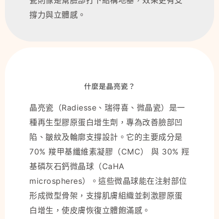
撐力與立體感。
什麼是晶亮瓷？
晶亮瓷（Radiesse、瑞得喜、微晶瓷）是一
種再生型膠原蛋白增生劑，專為改善臉部凹
陷、皺紋及輪廓支撐設計。它的主要成分是
70% 羧甲基纖維素凝膠（CMC） 與 30% 羥
基磷灰石鈣微晶球（CaHA
microspheres）。這些微晶球能在注射部位
形成微型骨架，支撐肌膚組織並刺激膠原蛋
白增生，使皮膚恢復立體飽滿感。