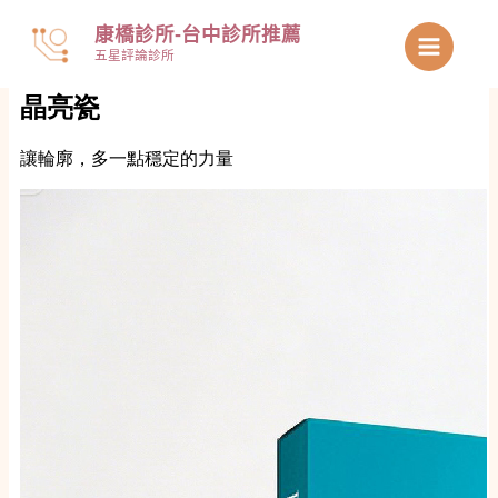
跳
康橋診所-台中診所推薦
至
五星評論診所
主
要
內
容