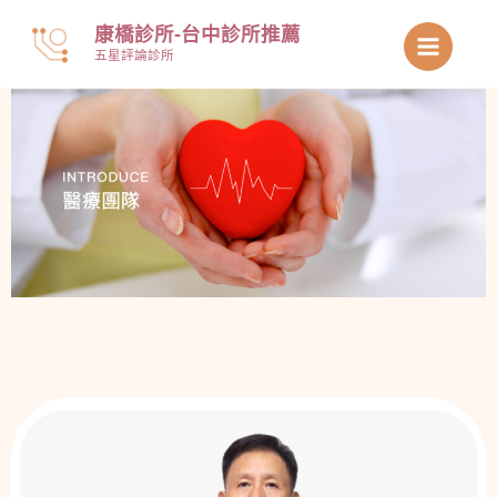
跳
康橋診所-台中診所推薦
至
五星評論診所
主
要
內
容