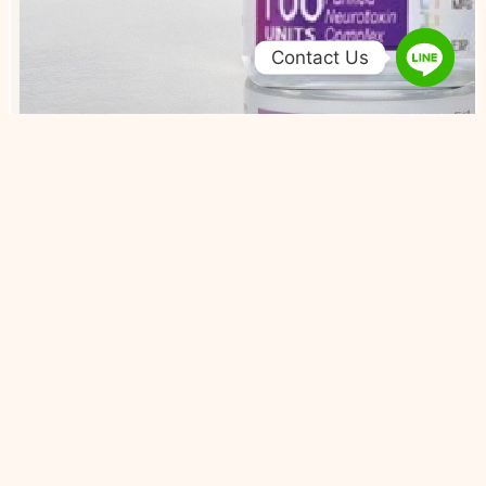
Contact Us
Come Chill 康橋
聯絡資訊
台中市大里區祥興路555號
0422807001
執行長申訴專線