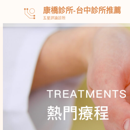
跳
康橋診所-台中診所推薦
至
五星評論診所
主
要
內
容