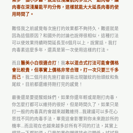
候多一個小步驟，就是在淺層肌肉多注入一點肉毒，讓
肉毒在深淺層能平均分佈，這樣就能大大延長肉毒的使
用時間了。
難怪我之前感覺每次施打的效果都不夠持久，難道就是
因為這個原因？和國外的討論也說得很相似，這種打法
可以使效果持續時間延長至6個月以上，說實話，我打
肉毒素這麼多年，還真是第一次使用這樣的打法。
而且
醫美小白很適合打
！我
本以混合式打法可能會價格
會比較貴，但事實上價格非常合理，打一次只要三千多
而己
，我二個月前先施打最容易出現皺紋的抬頭紋和魚
尾紋，目前都還維持剛打完的感覺！
最後還是要提醒姐妹們，如果你還年輕或是剛打肉毒，
你怎麼打都可以維持的很好，但是時間久了，如果只是
打一般的肉毒真的會越來越難維持…我建議可以多花心
思找不同的肉毒手法，畢竟這會影響到你未來跑診所的
機率…而且現在也越來越多診所有不同的打法，其實上