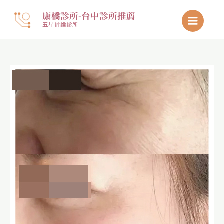
跳
康橋診所-台中診所推薦
至
五星評論診所
主
要
內
容