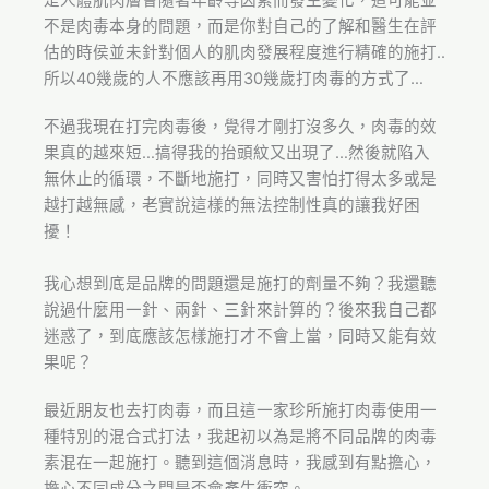
是人體肌肉層會隨著年齡等因素而發生變化，這可能並
不是肉毒本身的問題，而是你對自己的了解和醫生在評
估的時侯並未針對個人的肌肉發展程度進行精確的施打..
所以40幾歲的人不應該再用30幾歲打肉毒的方式了…
不過我現在打完肉毒後，覺得才剛打沒多久，肉毒的效
果真的越來短…搞得我的抬頭紋又出現了…然後就陷入
無休止的循環，不斷地施打，同時又害怕打得太多或是
越打越無感，老實說這樣的無法控制性真的讓我好困
擾！
我心想到底是品牌的問題還是施打的劑量不夠？我還聽
說過什麼用一針、兩針、三針來計算的？後來我自己都
迷惑了，到底應該怎樣施打才不會上當，同時又能有效
果呢？
最近朋友也去打肉毒，而且這一家珍所施打肉毒使用一
種特別的混合式打法，我起初以為是將不同品牌的肉毒
素混在一起施打。聽到這個消息時，我感到有點擔心，