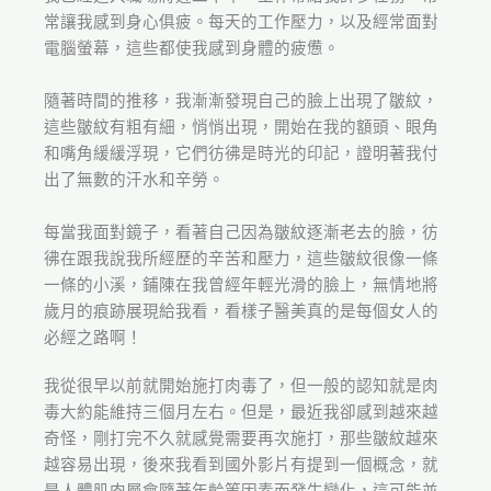
常讓我感到身心俱疲。每天的工作壓力，以及經常面對
電腦螢幕，這些都使我感到身體的疲憊。
隨著時間的推移，我漸漸發現自己的臉上出現了皺紋，
這些皺紋有粗有細，悄悄出現，開始在我的額頭、眼角
和嘴角緩緩浮現，它們彷彿是時光的印記，證明著我付
出了無數的汗水和辛勞。
每當我面對鏡子，看著自己因為皺紋逐漸老去的臉，彷
彿在跟我說我所經歷的辛苦和壓力，這些皺紋很像一條
一條的小溪，鋪陳在我曾經年輕光滑的臉上，無情地將
歲月的痕跡展現給我看，看樣子醫美真的是每個女人的
必經之路啊！
我從很早以前就開始施打肉毒了，但一般的認知就是肉
毒大約能維持三個月左右。但是，最近我卻感到越來越
奇怪，剛打完不久就感覺需要再次施打，那些皺紋越來
越容易出現，後來我看到國外影片有提到一個概念，就