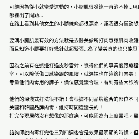
可能因為從小就蠻愛運動的，小腿肌很發達一直消不掉…現
哪裡出了問題…
在路上看到其他女生的小腿線條都很漂亮，讓我很有衝動想
要消小腿肌最有效的方法就是去醫美診所打肉毒讓肌肉收縮
而且知道小腿要打好幾針就超緊張…為了變美真的也只能忍
因為之前有在這邊打過皮秒雷射，覺得他們的專業度跟療程
室，可以降低傷口感染跟的風險，就選擇也在這邊打肉毒！
考量他們肉毒用的牌子，價位感覺蠻合理，看到有些大診所
他們的深淺式打法很不錯！會根據不同品牌適合的部位不同
美國和韓國品牌肉毒，維持時間還蠻長的！
打完發現居然沒有想像的那麼痛，可能因為有上麻膏吧，醫
諮詢師說肉毒打完後三到四週後會是效果最明顯的時候，但