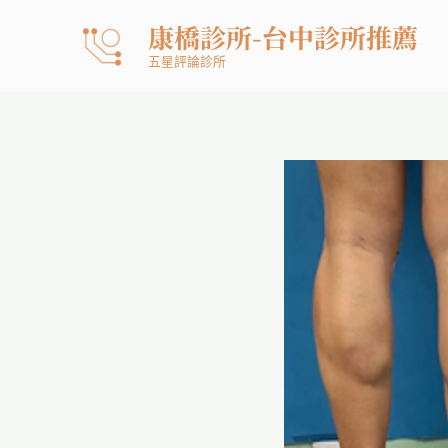
跳
康橋診所-台中診所推薦
至
五星評論診所
主
要
內
容