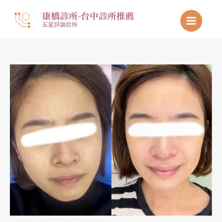
跳
康橋診所-台中診所推薦
至
五星評論診所
主
要
內
容